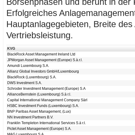
Börsenphasen und beruht in der R
Erfolgreiches Anlagemanagement
Hauptanlagegebieten, Breite des
Vertriebsleistung.
KVG
BlackRock Asset Management Ireland Ltd
JPMorgan Asset Management (Europe) S.à.r.l.
Amundi Luxembourg S.A.
Allianz Global Investors GmbH/Luxembourg
BlackRock (Luxembourg) S.A.
DWS Investment S.A.
Schroder Investment Management (Europe) S.A
AllianceBernstein (Luxembourg) S.à r.l.
Capital International Management Company Sàrl
HSBC Investment Funds (Luxembourg) S.A.
BNP Paribas Asset Management, (Lux)
NN Investment Partners B.V.
Franklin Templeton International Services S.à r.l.
Pictet Asset Management (Europe) S.A.
M&G Luxembourg S.A.